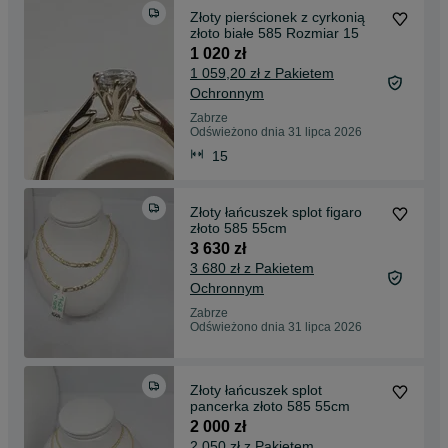
Złoty pierścionek z cyrkonią
złoto białe 585 Rozmiar 15
1 020 zł
1 059,20 zł z Pakietem
Ochronnym
Zabrze
Odświeżono dnia 31 lipca 2026
15
Złoty łańcuszek splot figaro
złoto 585 55cm
3 630 zł
3 680 zł z Pakietem
Ochronnym
Zabrze
Odświeżono dnia 31 lipca 2026
Złoty łańcuszek splot
pancerka złoto 585 55cm
2 000 zł
2 050 zł z Pakietem