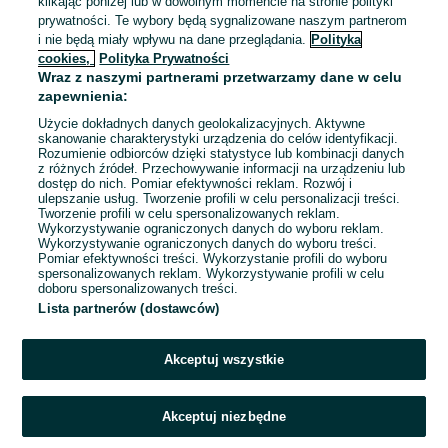
klikając poniżej lub w dowolnym momencie na stronie polityki
769,40 zł z Pakietem
prywatności. Te wybory będą sygnalizowane naszym partnerom
Ochronnym
i nie będą miały wpływu na dane przeglądania.
Polityka
Zabrze
cookies,
Polityka Prywatności
Odświeżono dnia 31 lipca 2026
Wraz z naszymi partnerami przetwarzamy dane w celu
16
zapewnienia:
Użycie dokładnych danych geolokalizacyjnych. Aktywne
skanowanie charakterystyki urządzenia do celów identyfikacji.
Rozumienie odbiorców dzięki statystyce lub kombinacji danych
1
...
18
...
54
z różnych źródeł. Przechowywanie informacji na urządzeniu lub
dostęp do nich. Pomiar efektywności reklam. Rozwój i
ulepszanie usług. Tworzenie profili w celu personalizacji treści.
Tworzenie profili w celu spersonalizowanych reklam.
Wykorzystywanie ograniczonych danych do wyboru reklam.
Wykorzystywanie ograniczonych danych do wyboru treści.
Pomiar efektywności treści. Wykorzystanie profili do wyboru
spersonalizowanych reklam. Wykorzystywanie profili w celu
doboru spersonalizowanych treści.
Lista partnerów (dostawców)
Akceptuj wszystkie
Akceptuj niezbędne
Zadzwoń / SMS