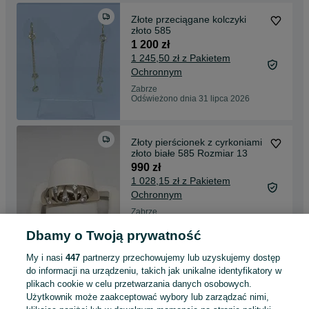
Złote przeciągane kolczyki
złoto 585
1 200 zł
1 245,50 zł z Pakietem
Ochronnym
Zabrze
Odświeżono dnia 31 lipca 2026
Złoty pierścionek z cyrkoniami
złoto białe 585 Rozmiar 13
990 zł
1 028,15 zł z Pakietem
Ochronnym
Zabrze
Odświeżono dnia 31 lipca 2026
Dbamy o Twoją prywatność
13
My i nasi
447
partnerzy przechowujemy lub uzyskujemy dostęp
do informacji na urządzeniu, takich jak unikalne identyfikatory w
Złoty pierścionek X złoto 585
plikach cookie w celu przetwarzania danych osobowych.
Rozmiar 16
Użytkownik może zaakceptować wybory lub zarządzać nimi,
740 zł